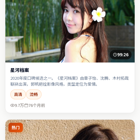
99:26
星河档案
2020年度口碑候选之一。《星河档案》由章子怡、沈腾、木村拓哉
联袂出演，郭帆把控影像风格，类型定位为爱情。
高清
流畅
9.7万
76个月前
热门