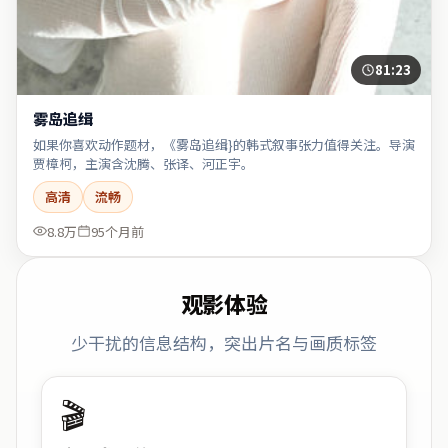
81:23
雾岛追缉
如果你喜欢动作题材，《雾岛追缉}的韩式叙事张力值得关注。导演
贾樟柯，主演含沈腾、张译、河正宇。
高清
流畅
8.8万
95个月前
观影体验
少干扰的信息结构，突出片名与画质标签
🎬