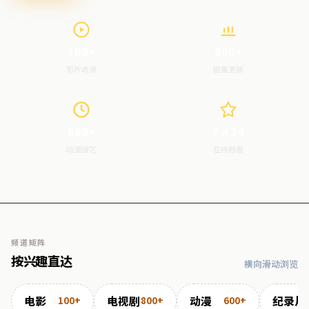
100+
800+
影片收录
剧集更新
600+
7×24
动漫综艺
在线畅看
频道矩阵
按兴趣直达
横向滑动浏览
电影
电视剧
动漫
纪录片
100+
800+
600+