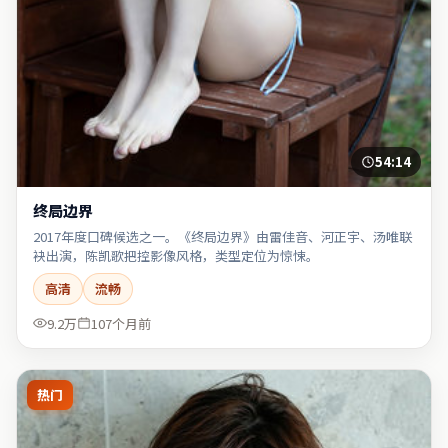
54:14
终局边界
2017年度口碑候选之一。《终局边界》由雷佳音、河正宇、汤唯联
袂出演，陈凯歌把控影像风格，类型定位为惊悚。
高清
流畅
9.2万
107个月前
热门