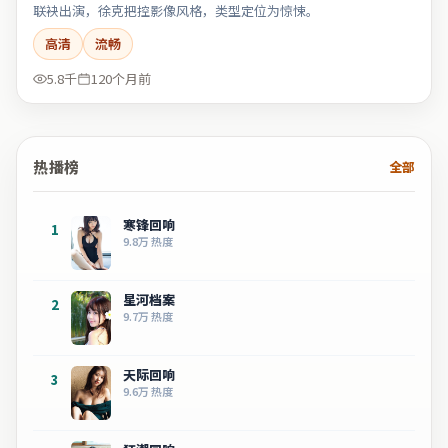
联袂出演，徐克把控影像风格，类型定位为惊悚。
高清
流畅
5.8千
120个月前
热播榜
全部
寒锋回响
1
9.8万
热度
星河档案
2
9.7万
热度
天际回响
3
9.6万
热度