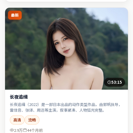
最新
53:15
长夜追缉
长夜追缉（2022）是一部日本出品的动作类型作品，由郭帆执导，
雷佳音、张译、周迅等主演，叙事紧凑、人物弧光完整。
高清
流畅
2.9万
44个月前