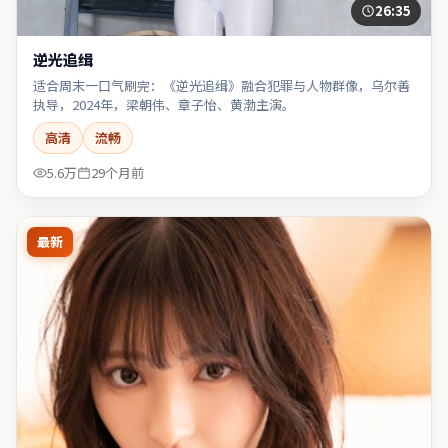
26:35
逆光追缉
适合周末一口气刷完：《逆光追缉》融合犯罪与人物群像，乌尔善
执导，2024年，梁朝伟、章子怡、黄渤主演。
高清
流畅
5.6万
29个月前
最新