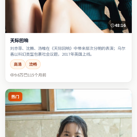
48:16
天际回响
刘亦菲、沈腾、汤唯在《天际回响》中带来层次分明的表演；乌尔
善以科幻类型包裹社会议题，2017年英国上线。
高清
流畅
9.6万
115个月前
热门