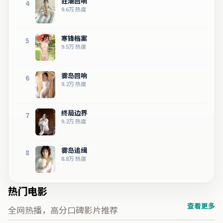
狂潮回响
4
9.6万
热度
寒锋档案
5
9.5万
热度
雾岛回响
6
9.2万
热度
终局边界
7
9.2万
热度
雾岛追缉
8
8.8万
热度
热门电影
查看更多
全网热播，高分口碑影片推荐