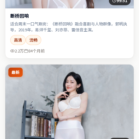
99:51
断桥回响
适合周末一口气刷完：《断桥回响》融合喜剧与人物群像，郭帆执
导，2019年，易烊千玺、刘亦菲、雷佳音主演。
高清
流畅
2.2万
84个月前
最新