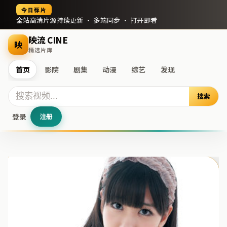
今日荐片
全站高清片源持续更新 · 多端同步 · 打开即看
映流 CINE
映
精选片库
首页
影院
剧集
动漫
综艺
发现
搜索
登录
注册