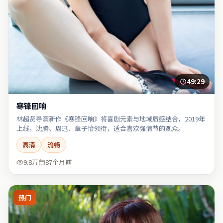
49:29
寒锋回响
林超贤导演新作《寒锋回响》将喜剧元素与地域质感结合，2019年
上线，沈腾、周迅、章子怡领衔，适合喜欢强情节的观众。
高清
流畅
9.8万
87个月前
热门