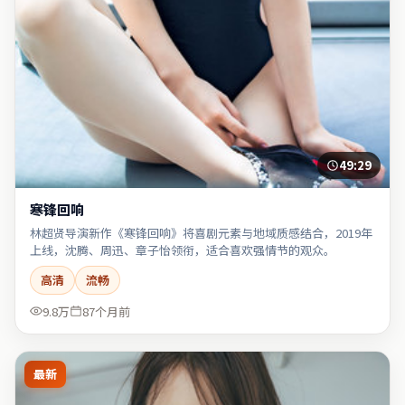
49:29
寒锋回响
林超贤导演新作《寒锋回响》将喜剧元素与地域质感结合，2019年
上线，沈腾、周迅、章子怡领衔，适合喜欢强情节的观众。
高清
流畅
9.8万
87个月前
最新