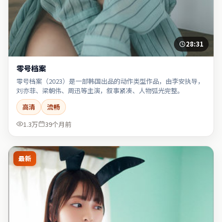
28:31
零号档案
零号档案（2023）是一部韩国出品的动作类型作品，由李安执导，
刘亦菲、梁朝伟、周迅等主演，叙事紧凑、人物弧光完整。
高清
流畅
1.3万
39个月前
最新