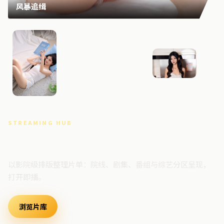
风暴追缉
狂潮档案
霓虹追
STREAMING HUB
高清视频门户
以影院级排版整理片单：院线、剧集、番组与综艺分区呈现，
打开即播。
浏览片库
最新上架